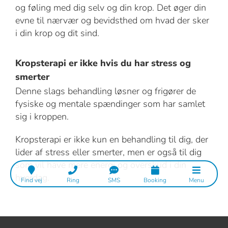
og føling med dig selv og din krop. Det øger din
evne til nærvær og bevidsthed om hvad der sker
i din krop og dit sind.
Kropsterapi er ikke hvis du har stress og
smerter
Denne slags behandling løsner og frigører de
fysiske og mentale spændinger som har samlet
sig i kroppen.
Kropsterapi er ikke kun en behandling til dig, der
lider af stress eller smerter, men er også til dig
som vil have mere energi og overskud i din
hverdag.
Find vej
Ring
SMS
Booking
Menu