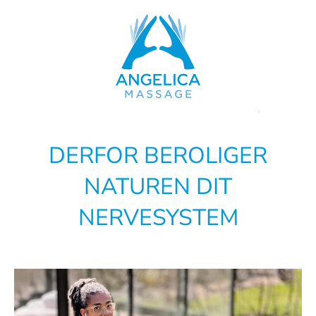
Skip
to
content
DERFOR BEROLIGER
NATUREN DIT
NERVESYSTEM
Se
større
billede