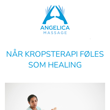
Skip
to
content
NÅR KROPSTERAPI FØLES
SOM HEALING
Se
større
billede