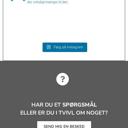
der virkeligt trænger til det.
angelicamassage.dk
angelicamassage.dk
Sep 3
angelicamassage.dk
Aug 15
angelicamassage.dk
Aug 15
angelicamassage.dk
Mar 20
angelicamassage.dk
Jan 21
angelicamassage.dk
Jan 6
angelicamassage.dk
Okt 30
angelicamassage.dk
Sep 8
angelicamassage.dk
Sep 8
Følg på Instagram
Aug 30
HAR DU ET
SPØRGSMÅL
ELLER ER DU I TVIVL OM NOGET?
SEND MIG EN BESKED