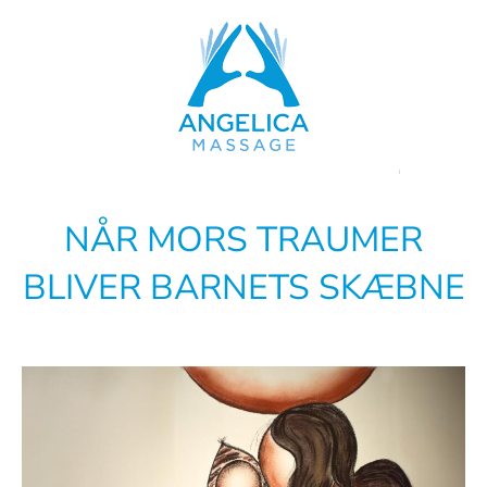
Skip
to
content
NÅR MORS TRAUMER
BLIVER BARNETS SKÆBNE
Se
større
billede