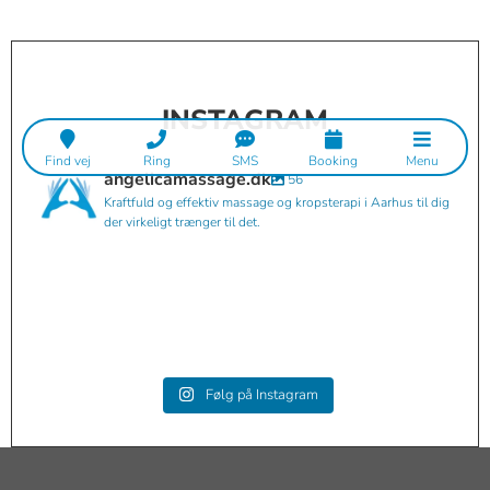
INSTAGRAM
Find vej
Ring
SMS
Booking
Menu
angelicamassage.dk
56
Kraftfuld og effektiv massage og kropsterapi i Aarhus til dig
der virkeligt trænger til det.
angelicamassage.dk
angelicamassage.dk
Sep 3
angelicamassage.dk
Aug 15
angelicamassage.dk
Aug 15
angelicamassage.dk
Mar 20
angelicamassage.dk
Jan 21
angelicamassage.dk
Jan 6
angelicamassage.dk
Okt 30
angelicamassage.dk
Sep 8
angelicamassage.dk
Sep 8
Følg på Instagram
Aug 30