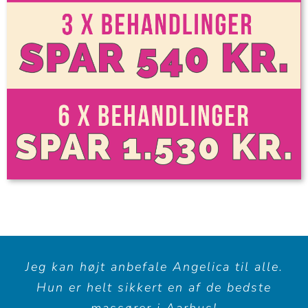
Jeg kan højt anbefale Angelica til alle.
Hun er helt sikkert en af de bedste