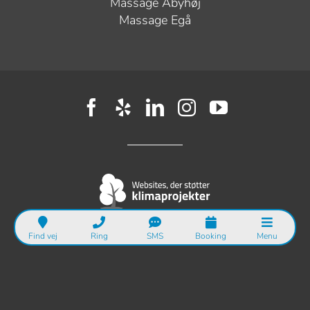
Massage Åbyhøj
Massage Egå
Find vej
Ring
SMS
Booking
Menu