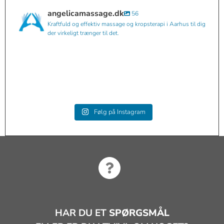
angelicamassage.dk
56
Kraftfuld og effektiv massage og kropsterapi i Aarhus til dig
der virkeligt trænger til det.
angelicamassage.dk
angelicamassage.dk
Sep 3
angelicamassage.dk
Aug 15
angelicamassage.dk
Aug 15
angelicamassage.dk
Mar 20
angelicamassage.dk
Jan 21
angelicamassage.dk
Jan 6
angelicamassage.dk
Okt 30
angelicamassage.dk
Sep 8
angelicamassage.dk
Sep 8
Følg på Instagram
Aug 30
HAR DU ET
SPØRGSMÅL