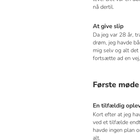
nå dertil.
At give slip
Da jeg var 28 år, tr
drøm, jeg havde bår
mig selv og alt det 
fortsætte ad en vej,
Første mød
En tilfældig ople
Kort efter at jeg 
ved et tilfælde end
havde ingen plan o
alt.