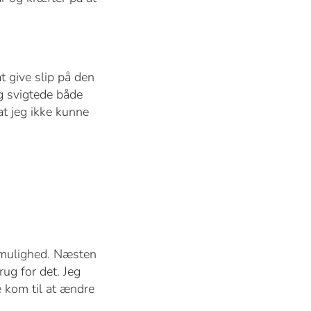
at give slip på den
eg svigtede både
 at jeg ikke kunne
t mulighed. Næsten
ug for det. Jeg
e kom til at ændre