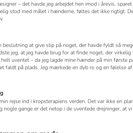
signer – det havde jeg arbejdet hen imod i årevis, sparet
elig stod med målet i hænderne, føltes det ikke rigtigt. 
v.
 beslutning at give slip på noget, der havde fyldt så mege
ste jeg, at jeg havde brug for at finde noget, der virkelig ta
 helt uventet – da jeg lagde mine hænder på min første p
t faldt på plads. Jeg mærkede en dyb ro og en følelse af 
ig
n rejse ind i kropsterapiens verden. Det var ikke en pla
Og nogle gange er det netop i de uventede drejninger, at vi 