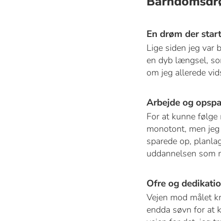
Barndomsd
En drøm der start
Lige siden jeg var 
en dyb længsel, som
om jeg allerede vid
Arbejde og opspa
For at kunne følge 
monotont, men jeg s
sparede op, planlag
uddannelsen som 
Ofre og dedikati
Vejen mod målet kræ
endda søvn for at k