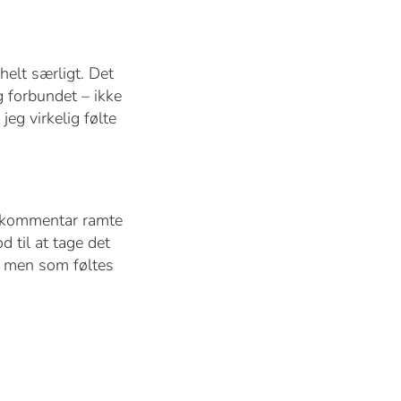
elt særligt. Det
g forbundet – ikke
eg virkelig følte
n kommentar ramte
 til at tage det
i – men som føltes