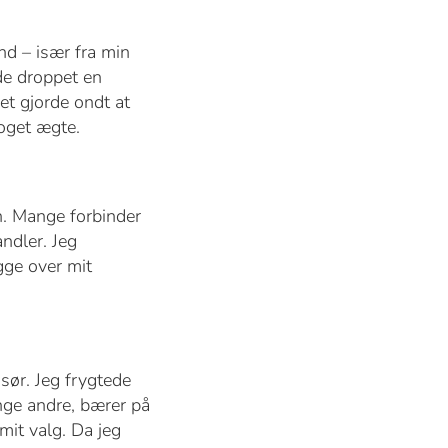
nd – især fra min
de droppet en
et gjorde ondt at
noget ægte.
. Mange forbinder
ndler. Jeg
gge over mit
sør. Jeg frygtede
nge andre, bærer på
mit valg. Da jeg