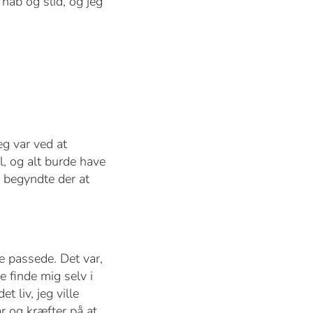
 håb og slid, og jeg
g var ved at
, og alt burde have
g begyndte der at
ke passede. Det var,
e finde mig selv i
t liv, jeg ville
r og kræfter på at