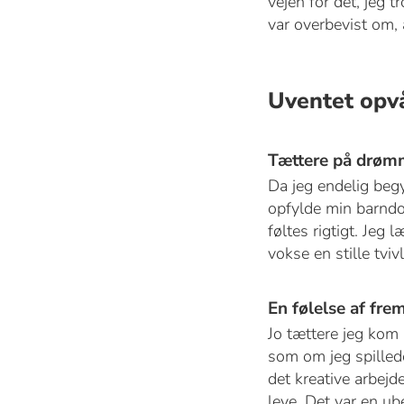
vejen for det, jeg t
var overbevist om, a
Uventet opv
Tættere på drø
Da jeg endelig beg
opfylde min barndo
føltes rigtigt. Jeg
vokse en stille tvivl
En følelse af fr
Jo tættere jeg kom 
som om jeg spillede
det kreative arbejde
leve. Det var en ub