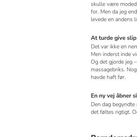
skulle være modede
for. Men da jeg end
levede en andens li
At turde give slip
Det var ikke en nem
Men inderst inde vid
Og det gjorde jeg –
massagebriks. Noge
havde haft før.
En ny vej åbner s
Den dag begyndte mi
det føltes rigtigt. 