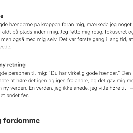
se
lagde hænderne på kroppen foran mig, mærkede jeg noget h
aldt på plads indeni mig. Jeg følte mig rolig, fokuseret o
en også med mig selv. Det var første gang i lang tid, at j
avede.
ny retning
de personen til mig: “Du har virkelig gode hænder.” De
dte at høre det igen og igen fra andre, og det gav mig mod
en ny verden. En verden, jeg ikke anede, jeg ville høre til 
et andet før.
g fordomme