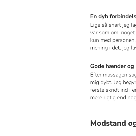
En dyb forbindel
Lige så snart jeg 
var som om, noget f
kun med personen, m
mening i det, jeg l
Gode hænder og 
Efter massagen sag
mig dybt. Jeg begyn
første skridt ind i 
mere rigtig end nog
Modstand o