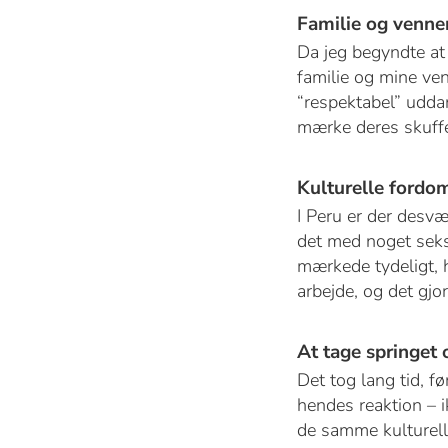
Familie og venne
Da jeg begyndte at
familie og mine ven
“respektabel” uddan
mærke deres skuffel
Kulturelle ford
I Peru er der des
det med noget seksu
mærkede tydeligt, h
arbejde, og det gjo
At tage springet 
Det tog lang tid, f
hendes reaktion – 
de samme kulturelle