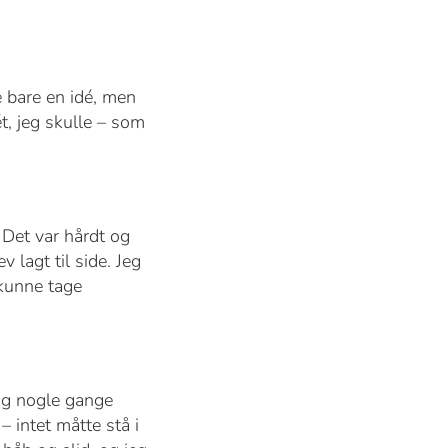
e bare en idé, men
t, jeg skulle – som
. Det var hårdt og
 lagt til side. Jeg
 kunne tage
 og nogle gange
– intet måtte stå i