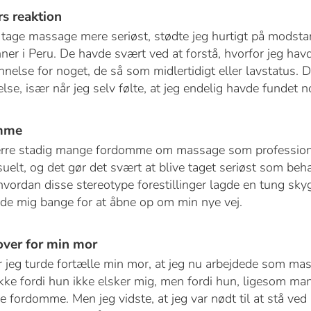
rs reaktion
 tage massage mere seriøst, stødte jeg hurtigt på modsta
ner i Peru. De havde svært ved at forstå, hvorfor jeg hav
nelse for noget, de så som midlertidigt eller lavstatus. D
se, især når jeg selv følte, at jeg endelig havde fundet 
omme
værre stadig mange fordomme om massage som profession
elt, og det gør det svært at blive taget seriøst som beha
vordan disse stereotype forestillinger lagde en tung sky
rde mig bange for at åbne op om min nye vej.
over for min mor
ør jeg turde fortælle min mor, at jeg nu arbejdede som mas
ikke fordi hun ikke elsker mig, men fordi hun, ligesom ma
 fordomme. Men jeg vidste, at jeg var nødt til at stå ved 